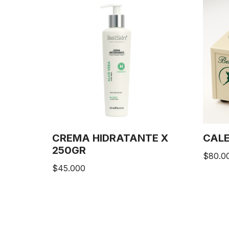
CREMA HIDRATANTE X
CAL
250GR
$
80.0
$
45.000