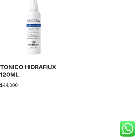
TONICO HIDRAFlUX
120ML
$
44.000
Neve
| Funciona gracias a
WordPress