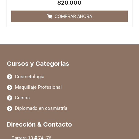
Valorado
$
20.000
con
0
de
COMPRAR AHORA
5
Cursos y Categorias
Cosmetología
Maquillaje Profesional
Cursos
Diplomado en cosmiatría
Dirección & Contacto
Carrera 13 # 7A -76