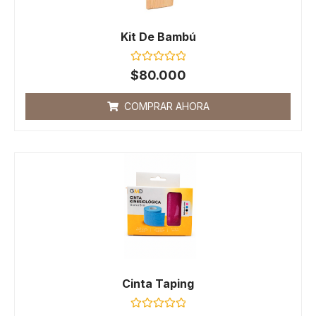
Kit De Bambú
Valorado
$
80.000
con
0
de
COMPRAR AHORA
5
Cinta Taping