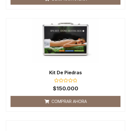
5
Kit De Piedras
Valorado
$
150.000
con
0
de
COMPRAR AHORA
5