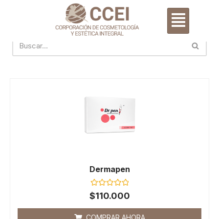
Saltar
al
contenido
Dermapen
Valorado
$
110.000
con
0
de
COMPRAR AHORA