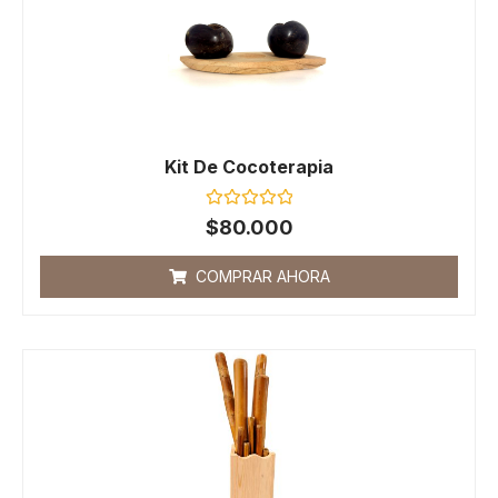
Kit De Cocoterapia
Valorado
$
80.000
con
0
de
COMPRAR AHORA
5